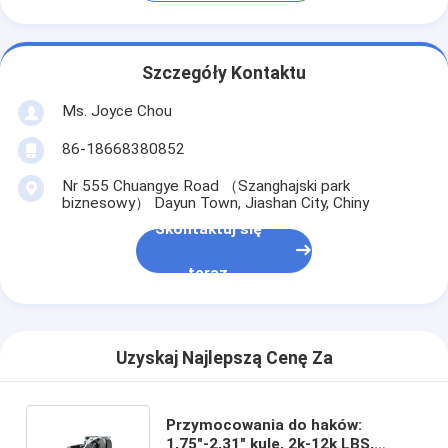
Szczegóły Kontaktu
Ms. Joyce Chou
86-18668380852
Nr 555 Chuangye Road （Szanghajski park
biznesowy） Dayun Town, Jiashan City, Chiny
Skontaktuj się
teraz
Uzyskaj Najlepszą Cenę Za
Przymocowania do haków:
1,75"-2,31" kule, 2k-12k LBS,