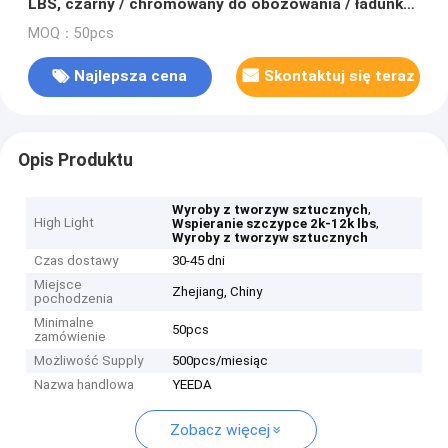
LBS, czarny / chromowany do obozowania / ładunku
/ inżynierii
MOQ：50pcs
Najlepsza cena
Skontaktuj się teraz
Opis Produktu
,
Wyroby z tworzyw sztucznych
High Light
,
Wspieranie szczypce 2k-12k lbs
Wyroby z tworzyw sztucznych
Czas dostawy
30-45 dni
Miejsce
Zhejiang, Chiny
pochodzenia
Minimalne
50pcs
zamówienie
Możliwość Supply
500pcs/miesiąc
Nazwa handlowa
YEEDA
Zobacz więcej