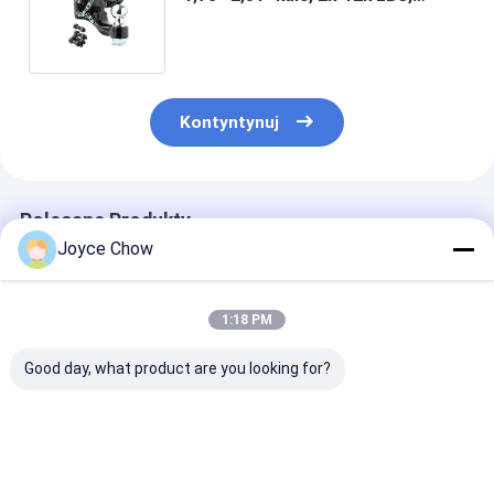
czarny / chromowany do
obozowania / ładunku / inżynierii
Kontyntynuj
Polecane Produkty
Joyce Chow
1:18 PM
Good day, what product are you looking for?
Bagażnik
YD10-
Uchwyt na row
samochodowy
017/018/019/020
haka holownic
Hatchback Tylne
Rakietki rowerowe:
podwójny, na 2
bagażniki rowerowe
1-4 Wyposażone do
rowery, solidn