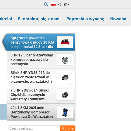
Polish
akości
Skontaktuj się z nami
Poprosić o wycenę
Nowości
Sprężarka powietrza
benzynowa o mocy 10 KM
o pojemności 12,5 bar dla
przemysłu
motoryzacyjnego
5HP 12,5 bar Niezawodny
kompresor gazowy dla
przemysłu
Silnik 3HP YD85-013 do
ciężkich zastosowań w
przemyśle, warsztatach i
rolnictwie
7.5HP YD85-014 Silnik:
Ciężki dla przemysłu
warsztaty i rolnictwa
40L 1,5KM 202L/min
Benzynowy Kompresor
Powietrza Do Warsztatów
i Użytku Domowego