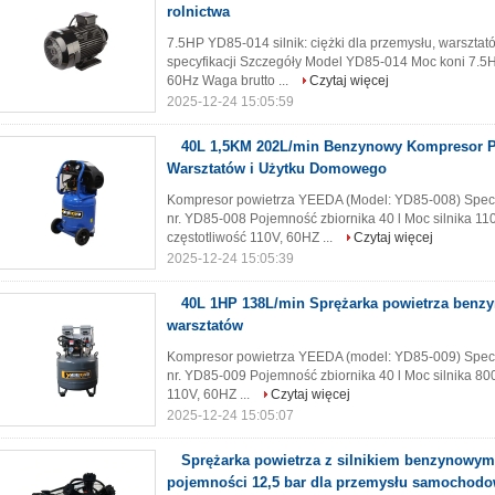
rolnictwa
7.5HP YD85-014 silnik: ciężki dla przemysłu, warsztat
specyfikacji Szczegóły Model YD85-014 Moc koni 7.5H
60Hz Waga brutto ...
Czytaj więcej
2025-12-24 15:05:59
40L 1,5KM 202L/min Benzynowy Kompresor P
Warsztatów i Użytku Domowego
Kompresor powietrza YEEDA (Model: YD85-008) Specy
nr. YD85-008 Pojemność zbiornika 40 l Moc silnika 110
częstotliwość 110V, 60HZ ...
Czytaj więcej
2025-12-24 15:05:39
40L 1HP 138L/min Sprężarka powietrza benz
warsztatów
Kompresor powietrza YEEDA (model: YD85-009) Specy
nr. YD85-009 Pojemność zbiornika 40 l Moc silnika 800
110V, 60HZ ...
Czytaj więcej
2025-12-24 15:05:07
Sprężarka powietrza z silnikiem benzynowym
pojemności 12,5 bar dla przemysłu samochod