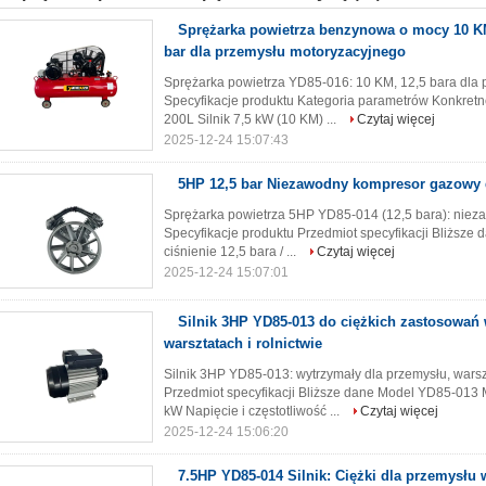
Sprężarka powietrza benzynowa o mocy 10 K
bar dla przemysłu motoryzacyjnego
Sprężarka powietrza YD85-016: 10 KM, 12,5 bara dla 
Specyfikacje produktu Kategoria parametrów Konkretn
200L Silnik 7,5 kW (10 KM) ...
Czytaj więcej
2025-12-24 15:07:43
5HP 12,5 bar Niezawodny kompresor gazowy 
Sprężarka powietrza 5HP YD85-014 (12,5 bara): nieza
Specyfikacje produktu Przedmiot specyfikacji Bliższ
ciśnienie 12,5 bara / ...
Czytaj więcej
2025-12-24 15:07:01
Silnik 3HP YD85-013 do ciężkich zastosowań
warsztatach i rolnictwie
Silnik 3HP YD85-013: wytrzymały dla przemysłu, warszt
Przedmiot specyfikacji Bliższe dane Model YD85-01
kW Napięcie i częstotliwość ...
Czytaj więcej
2025-12-24 15:06:20
7.5HP YD85-014 Silnik: Ciężki dla przemysłu w