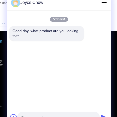
Joyce Chow
sze dane Nr modelu YD85-005 Pojemność
5:35 PM
>>
>|
Good day, what product are you looking 
for?
em
Poprosić o wycenę
Wyślij
ny
 w
E-Mail
Mapy
|
Strona mobilna
ka