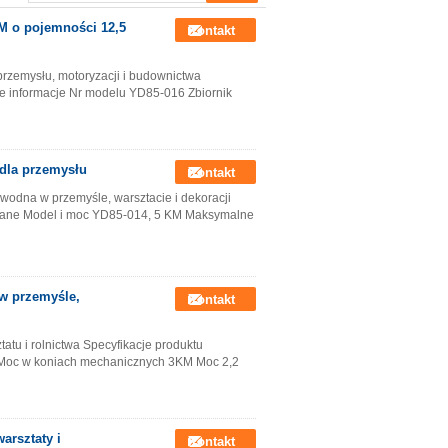
M o pojemności 12,5
Kontakt
przemysłu, motoryzacji i budownictwa
e informacje Nr modelu YD85-016 Zbiornik
dla przemysłu
Kontakt
wodna w przemyśle, warsztacie i dekoracji
e dane Model i moc YD85-014, 5 KM Maksymalne
 w przemyśle,
Kontakt
atu i rolnictwa Specyfikacje produktu
3 Moc w koniach mechanicznych 3KM Moc 2,2
arsztaty i
Kontakt