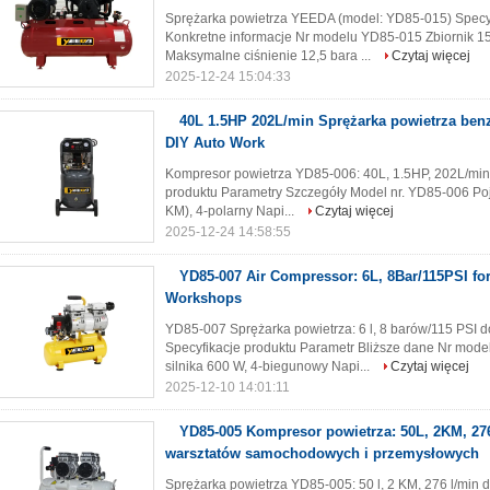
Sprężarka powietrza YEEDA (model: YD85-015) Specyf
Konkretne informacje Nr modelu YD85-015 Zbiornik 15
Maksymalne ciśnienie 12,5 bara ...
Czytaj więcej
2025-12-24 15:04:33
40L 1.5HP 202L/min Sprężarka powietrza ben
DIY Auto Work
Kompresor powietrza YD85-006: 40L, 1.5HP, 202L/min 
produktu Parametry Szczegóły Model nr. YD85-006 Poj
KM), 4-polarny Napi...
Czytaj więcej
2025-12-24 14:58:55
YD85-007 Air Compressor: 6L, 8Bar/115PSI f
Workshops
YD85-007 Sprężarka powietrza: 6 l, 8 barów/115 PSI d
Specyfikacje produktu Parametr Bliższe dane Nr mod
silnika 600 W, 4-biegunowy Napi...
Czytaj więcej
2025-12-10 14:01:11
YD85-005 Kompresor powietrza: 50L, 2KM, 27
warsztatów samochodowych i przemysłowych
Sprężarka powietrza YD85-005: 50 l, 2 KM, 276 l/mi