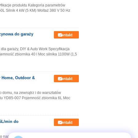
ikacje produktu Kategoria parametrów
0L Silnik 4 kW (5 KM) Woltaż 380 V 50 Hz
zynowa do garaży
Kontakt
dla garaży, DIY & Auto Work Specyfikacja
emność zbiornika 40 l Moc silnika 1100W (1,5
or Home, Outdoor &
Kontakt
o domu, na zewnątrz i do warsztatów
elu YD85-007 Pojemność zbiornika 6L Moc
6L/min do
Kontakt
n do napraw samochodowych i warsztatów