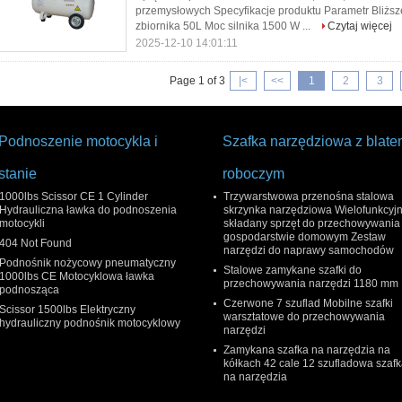
przemysłowych Specyfikacje produktu Parametr Bliż
zbiornika 50L Moc silnika 1500 W ...
Czytaj więcej
2025-12-10 14:01:11
Page 1 of 3
|<
<<
1
2
3
Podnoszenie motocykla i
Szafka narzędziowa z blat
stanie
roboczym
1000lbs Scissor CE 1 Cylinder
Trzywarstwowa przenośna stalowa
Hydrauliczna ławka do podnoszenia
skrzynka narzędziowa Wielofunkcyj
motocykli
składany sprzęt do przechowywania
gospodarstwie domowym Zestaw
404 Not Found
narzędzi do naprawy samochodów
Podnośnik nożycowy pneumatyczny
Stalowe zamykane szafki do
1000lbs CE Motocyklowa ławka
przechowywania narzędzi 1180 mm
podnosząca
Czerwone 7 szuflad Mobilne szafki
Scissor 1500lbs Elektryczny
warsztatowe do przechowywania
hydrauliczny podnośnik motocyklowy
narzędzi
Zamykana szafka na narzędzia na
kółkach 42 cale 12 szufladowa szaf
na narzędzia