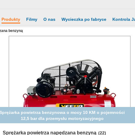
Produkty
Filmy
O nas
Wycieczka po fabryce
Kontrola J
dzana benzyną
5HP 12,5 bar Niezawodny kompresor gazowy dla przemysłu
Sprężarka powietrza napędzana benzyną
(22)