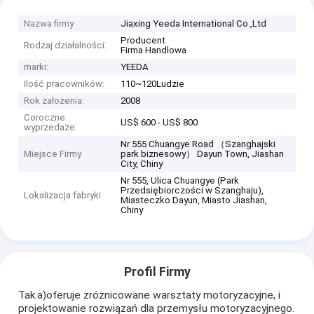
Nazwa firmy
Jiaxing Yeeda International Co.,Ltd
Producent
Rodzaj działalności:
Firma Handlowa
marki:
YEEDA
Ilość pracowników:
110~120Ludzie
Rok założenia:
2008
Coroczne
US$ 600 - US$ 800
wyprzedaże:
Nr 555 Chuangye Road （Szanghajski
Miejsce Firmy
park biznesowy） Dayun Town, Jiashan
City, Chiny
Nr 555, Ulica Chuangye (Park
Przedsiębiorczości w Szanghaju),
Lokalizacja fabryki
Miasteczko Dayun, Miasto Jiashan,
Chiny
Profil Firmy
Tak.a)oferuje zróżnicowane warsztaty motoryzacyjne, i
projektowanie rozwiązań dla przemysłu motoryzacyjnego.