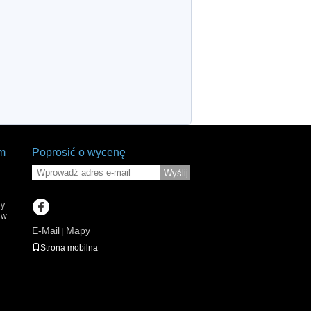
em
Poprosić o wycenę
Wyślij
ny
 w
E-Mail
Mapy
|
Strona mobilna