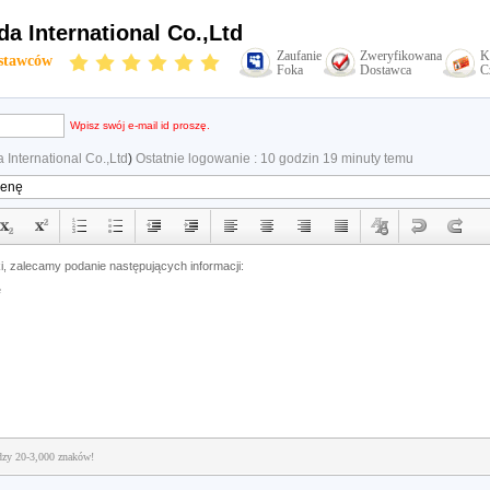
da International Co.,Ltd
Zaufanie
Zweryfikowana
K
stawców
Foka
Dostawca
C
Wpisz swój e-mail id proszę.
 International Co.,Ltd
)
Ostatnie logowanie : 10 godzin 19 minuty temu
dzy 20-3,000 znaków!