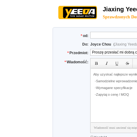
Jiaxing Yee
Sprawdzonych Do
od:
Do:
Joyce Chou
(
Jiaxing Yeeda
Przedmiot:
Wiadomość:
Wiadomość musi zawierać się mię