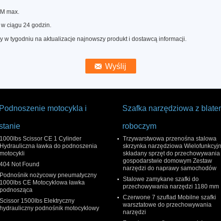
0M max.
w ciągu 24 godzin.
w tygodniu na aktualizacje najnowszy produkt i dostawcą informacji.
Podnoszenie motocykla i
Szafka narzędziowa z blat
stanie
roboczym
1000lbs Scissor CE 1 Cylinder
Trzywarstwowa przenośna stalowa
Hydrauliczna ławka do podnoszenia
skrzynka narzędziowa Wielofunkcyj
motocykli
składany sprzęt do przechowywania
gospodarstwie domowym Zestaw
404 Not Found
narzędzi do naprawy samochodów
Podnośnik nożycowy pneumatyczny
Stalowe zamykane szafki do
1000lbs CE Motocyklowa ławka
przechowywania narzędzi 1180 mm
podnosząca
Czerwone 7 szuflad Mobilne szafki
Scissor 1500lbs Elektryczny
warsztatowe do przechowywania
hydrauliczny podnośnik motocyklowy
narzędzi