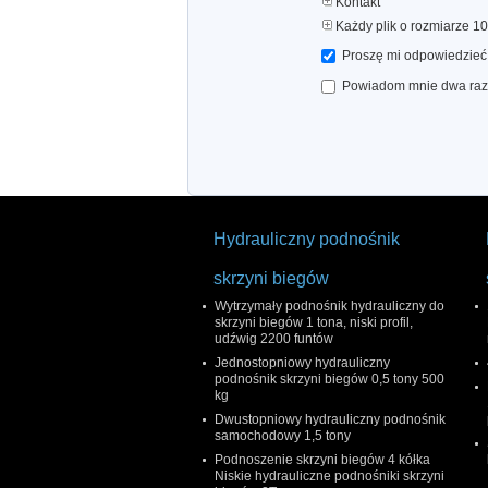
Kontakt
Każdy plik o rozmiarze 1
Proszę mi odpowiedzieć 
Powiadom mnie dwa razy 
Hydrauliczny podnośnik
skrzyni biegów
Wytrzymały podnośnik hydrauliczny do
skrzyni biegów 1 tona, niski profil,
udźwig 2200 funtów
Jednostopniowy hydrauliczny
podnośnik skrzyni biegów 0,5 tony 500
kg
Dwustopniowy hydrauliczny podnośnik
samochodowy 1,5 tony
Podnoszenie skrzyni biegów 4 kółka
Niskie hydrauliczne podnośniki skrzyni