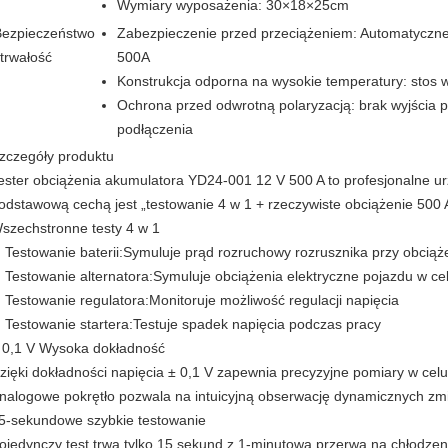
Wymiary wyposażenia: 30×18×25cm
Bezpieczeństwo
Zabezpieczenie przed przeciążeniem: Automatyczne 
 trwałość
500A
Konstrukcja odporna na wysokie temperatury: stos
Ochrona przed odwrotną polaryzacją: brak wyjścia
podłączenia
zczegóły produktu
ester obciążenia akumulatora YD24-001 12 V 500 A to profesjonalne u
odstawową cechą jest „testowanie 4 w 1 + rzeczywiste obciążenie 500 
szechstronne testy 4 w 1
Testowanie baterii:
Symuluje prąd rozruchowy rozrusznika przy obciąż
Testowanie alternatora:
Symuluje obciążenia elektryczne pojazdu w ce
Testowanie regulatora:
Monitoruje możliwość regulacji napięcia
Testowanie startera:
Testuje spadek napięcia podczas pracy
 0,1 V Wysoka dokładność
zięki dokładności napięcia ± 0,1 V zapewnia precyzyjne pomiary w celu
nalogowe pokrętło pozwala na intuicyjną obserwację dynamicznych zm
5-sekundowe szybkie testowanie
ojedynczy test trwa tylko 15 sekund z 1-minutową przerwą na chłodzen