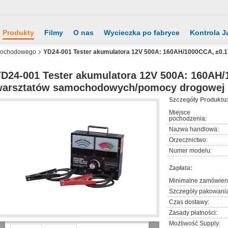
Produkty
Filmy
O nas
Wycieczka po fabryce
Kontrola J
mochodowego
YD24-001 Tester akumulatora 12V 500A: 160AH/1000CCA, ±0.
D24-001 Tester akumulatora 12V 500A: 160AH/
warsztatów samochodowych/pomocy drogowej
Szczegóły Produktu
Miejsce
pochodzenia:
Nazwa handlowa:
Orzecznictwo:
Numer modelu:
Zapłata:
Minimalne zamówien
Szczegóły pakowania
Czas dostawy:
Zasady płatności:
Możliwość Supply: