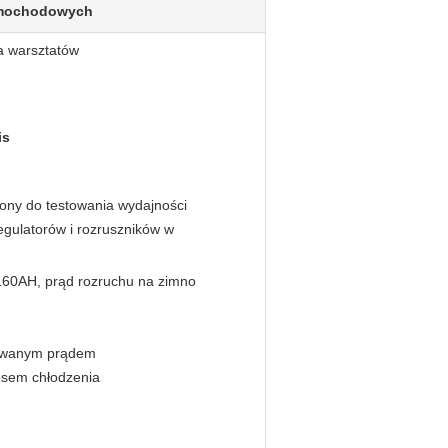
amochodowych
a warsztatów
is
ony do testowania wydajności
egulatorów i rozruszników w
160AH, prąd rozruchu na zimno
lowanym prądem
esem chłodzenia