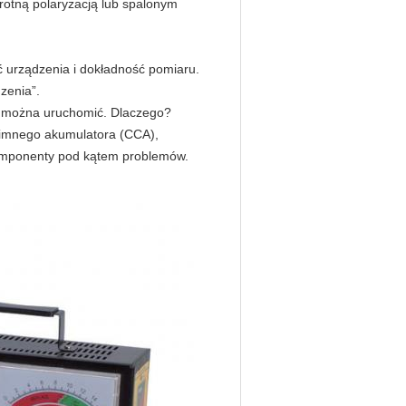
rotną polaryzacją lub spalonym
ć urządzenia i dokładność pomiaru.
zenia”.
ie można uruchomić. Dlaczego?
imnego akumulatora (CCA),
omponenty pod kątem problemów.