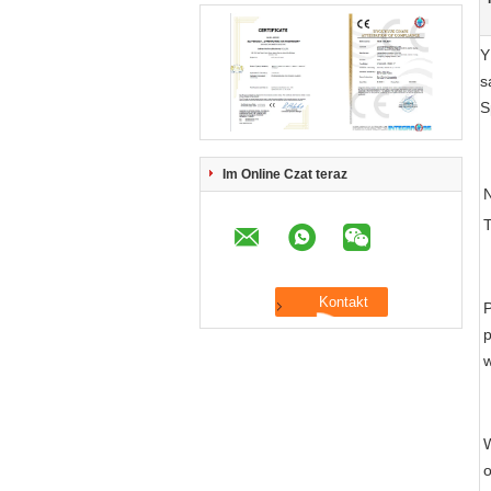
Y
s
S
Im Online Czat teraz
T
w
W