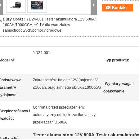
Kontakt
Duży Obraz :
YD24-001 Tester akumulatora 12V 500A:
160AH/1000CCA, ±0.1V dla warsztatów
samochodowych/pomocy drogowej
YD24-001
Model nr:
Typ produktu:
Podstawowe
Zakres testów: baterie 12V (pojemność
Wymiary, waga i
arametry
≤160ah, prąd zimnego obruk ≤1000ccA)
opakowanie:
ydajności:
Ochrona przed przeciążeniem:
Bezpieczeństwo i
automatyczny odcięcie zasilania przy
rwałość:
przekraczaniu 500A
Tester akumulatora 12V 500A
Tester akumulator
,
Podkreślić: