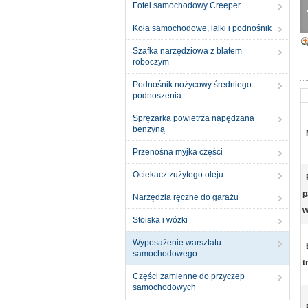
Fotel samochodowy Creeper
Koła samochodowe, lalki i podnośnik
Szafka narzędziowa z blatem
roboczym
Podnośnik nożycowy średniego
podnoszenia
Sprężarka powietrza napędzana
benzyną
Przenośna myjka części
Ociekacz zużytego oleju
p
Narzędzia ręczne do garażu
w
Stoiska i wózki
Wyposażenie warsztatu
samochodowego
t
Części zamienne do przyczep
samochodowych