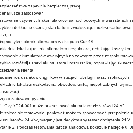
ezpieczeństwa zapewnia bezpieczną pracę.
cenariusze zastosowań
estowanie używanych akumulatorów samochodowych w warsztatach 
zybko i dokładnie oceniaj stan baterii, zwiększając możliwości testow
przętu.
iagnostyka usterek alternatora w sklepach Car 4S
okładnie lokalizuj usterki alternatora i regulatora, redukując koszty kon
estowanie akumulatorów awaryjnych na zewnątrz przez zespoły rato
zybko rozróżnij usterki akumulatora i rozrusznika, poprawiając skuteczn
czekiwania klienta.
adanie rozruszników ciągników w stacjach obsługi maszyn rolniczych
okładnie lokalizuj uszkodzenia obwodów, unikaj niepotrzebnych wymian
onserwacji.
zęsto zadawane pytania
1: Czy YD24-001 może przetestować akumulator ciężarówki 24 V?
ie zaleca się testowania, ponieważ może to spowodować przepalenie ur
kumulatorów 24 V wymagany jest dedykowany tester obciążenia 24 V.
ytanie 2: Podczas testowania tarcza analogowa pokazuje napięcie 0. J