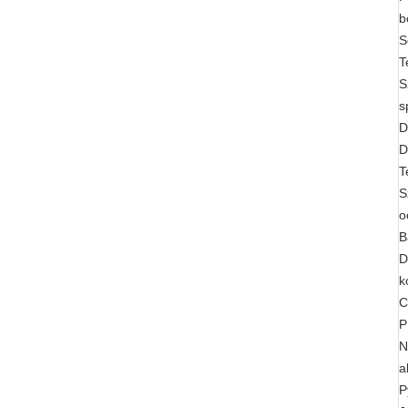
b
S
T
S
s
D
D
T
S
o
B
D
k
C
P
N
a
P