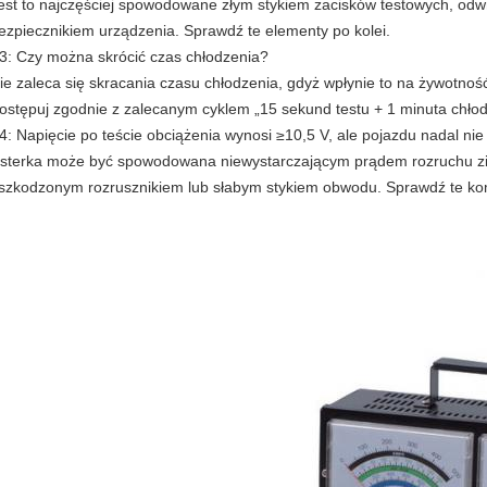
est to najczęściej spowodowane złym stykiem zacisków testowych, odw
ezpiecznikiem urządzenia. Sprawdź te elementy po kolei.
3: Czy można skrócić czas chłodzenia?
ie zaleca się skracania czasu chłodzenia, gdyż wpłynie to na żywotnoś
ostępuj zgodnie z zalecanym cyklem „15 sekund testu + 1 minuta chłod
4: Napięcie po teście obciążenia wynosi ≥10,5 V, ale pojazdu nadal n
sterka może być spowodowana niewystarczającym prądem rozruchu z
szkodzonym rozrusznikiem lub słabym stykiem obwodu. Sprawdź te k