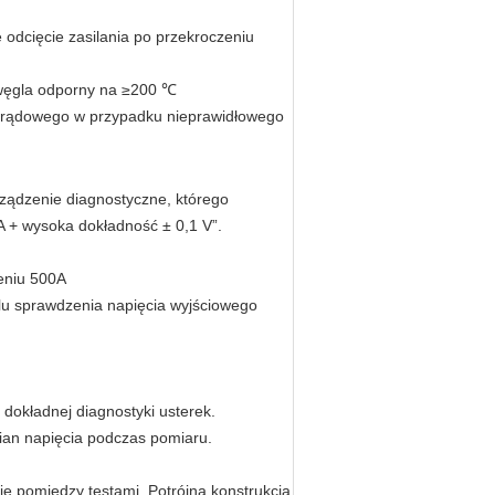
odcięcie zasilania po przekroczeniu
 węgla odporny na ≥200 ℃
 prądowego w przypadku nieprawidłowego
rządzenie diagnostyczne, którego
A + wysoka dokładność ± 0,1 V”.
eniu 500A
lu sprawdzenia napięcia wyjściowego
 dokładnej diagnostyki usterek.
ian napięcia podczas pomiaru.
ie pomiędzy testami. Potrójna konstrukcja