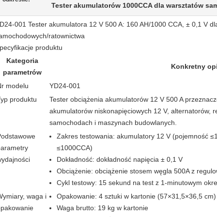
Tester akumulatorów 1000CCA dla warsztatów s
D24-001 Tester akumulatora 12 V 500 A: 160 AH/1000 CCA, ± 0,1 V dl
amochodowych/ratownictwa
pecyfikacje produktu
Kategoria
Konkretny op
parametrów
Nr modelu
YD24-001
yp produktu
Tester obciążenia akumulatorów 12 V 500 A przeznacz
akumulatorów niskonapięciowych 12 V, alternatorów, r
samochodach i maszynach budowlanych.
Podstawowe
Zakres testowania: akumulatory 12 V (pojemność ≤
parametry
≤1000CCA)
ydajności
Dokładność: dokładność napięcia ± 0,1 V
Obciążenie: obciążenie stosem węgla 500A z regu
Cykl testowy: 15 sekund na test z 1-minutowym okr
ymiary, waga i
Opakowanie: 4 sztuki w kartonie (57×31,5×36,5 cm)
opakowanie
Waga brutto: 19 kg w kartonie