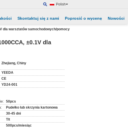
Polish
akości
Skontaktuj się z nami
Poprosić o wycenę
Nowości
1V dla warsztatów samochodowych/pomocy
1000CCA, ±0.1V dla
:
Zhejiang, Chiny
YEEDA
CE
YD24-001
ie:
50pcs
:
Pudełko lub skrzynia kartonowa
30-45 dni
T/t
500pcs/miesiąc