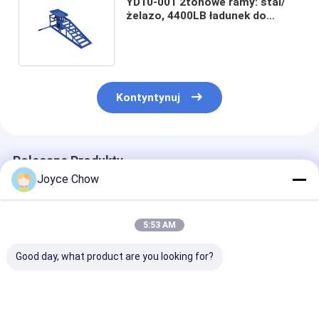
YD10-001 2tonowe ramy: stal/
żelazo, 4400LB ładunek do
konserwacji pojazdów w
sklepie/floty/dom
Kontyntynuj
Polecane Produkty
Joyce Chow
5:53 AM
Good day, what product are you looking for?
Podnośnik serwisowy
Podnośnik
2-30 ton podw
z długim podwoziem
warsztatowy z
podnośniki ra