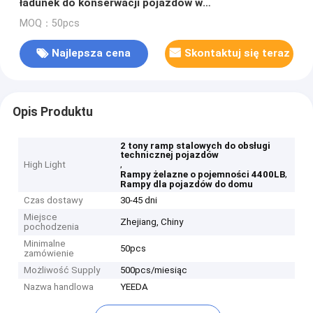
ładunek do konserwacji pojazdów w
sklepie/floty/dom
MOQ：50pcs
Najlepsza cena
Skontaktuj się teraz
Opis Produktu
2 tony ramp stalowych do obsługi
technicznej pojazdów
,
High Light
,
Rampy żelazne o pojemności 4400LB
Rampy dla pojazdów do domu
Czas dostawy
30-45 dni
Miejsce
Zhejiang, Chiny
pochodzenia
Minimalne
50pcs
zamówienie
Możliwość Supply
500pcs/miesiąc
Nazwa handlowa
YEEDA