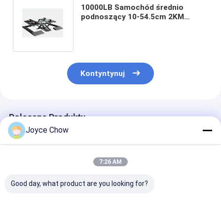
10000LB Samochód średnio
podnoszący 10-54.5cm 2KM
silnik/230V dla ciężkich
samochodów / lekkich ciężarówek
Kontyntynuj
Polecane Produkty
Joyce Chow
7:26 AM
Good day, what product are you looking for?
Przenośny
YD07-006 Podnośnik
Adapter koła 1