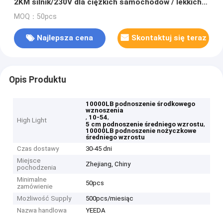
2KM silnik/230V dla ciężkich samochodów / lekkich
ciężarówek
MOQ：50pcs
Najlepsza cena
Skontaktuj się teraz
Opis Produktu
10000LB podnoszenie środkowego
wznoszenia
,
,
10-54
High Light
,
5 cm podnoszenie średniego wzrostu
10000LB podnoszenie nożyczkowe
średniego wzrostu
Czas dostawy
30-45 dni
Miejsce
Zhejiang, Chiny
pochodzenia
Minimalne
50pcs
zamówienie
Możliwość Supply
500pcs/miesiąc
Nazwa handlowa
YEEDA