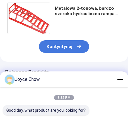
Metalowa 2-tonowa, bardzo
szeroka hydrauliczna rampa
samochodowa | 2 tonowe
rampy samochodowe
Kontyntynuj
Polecane Produkty
Joyce Chow
3:32 PM
Good day, what product are you looking for?
2-30 ton podwójne
Szybkodźwignikowe
5-50 Ton Air