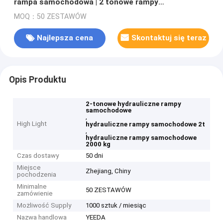
rampa samochodowa | 2 tonowe rampy
samochodowe
MOQ：50 ZESTAWÓW
Najlepsza cena
Skontaktuj się teraz
Opis Produktu
2-tonowe hydrauliczne rampy
samochodowe
,
High Light
hydrauliczne rampy samochodowe 2t
,
hydrauliczne rampy samochodowe
2000 kg
Czas dostawy
50 dni
Miejsce
Zhejiang, Chiny
pochodzenia
Minimalne
50 ZESTAWÓW
zamówienie
Możliwość Supply
1000 sztuk / miesiąc
Nazwa handlowa
YEEDA