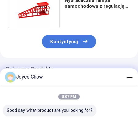
Hydrauliczna rampa
samochodowa z regulacją
2T Auto Wheel Dollies
Kontyntynuj
Polecane Produkty
Joyce Chow
8:07 PM
Good day, what product are you looking for?
Podnośnik serwisowy
Podnośnik
2-30 ton podw
z długim podwoziem
warsztatowy z
podnośniki ra