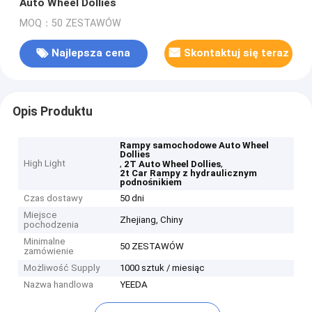
Auto Wheel Dollies
MOQ：50 ZESTAWÓW
Najlepsza cena
Skontaktuj się teraz
Opis Produktu
Rampy samochodowe Auto Wheel
Dollies
High Light
,
,
2T Auto Wheel Dollies
2t Car Rampy z hydraulicznym
podnośnikiem
Czas dostawy
50 dni
Miejsce
Zhejiang, Chiny
pochodzenia
Minimalne
50 ZESTAWÓW
zamówienie
Możliwość Supply
1000 sztuk / miesiąc
Nazwa handlowa
YEEDA