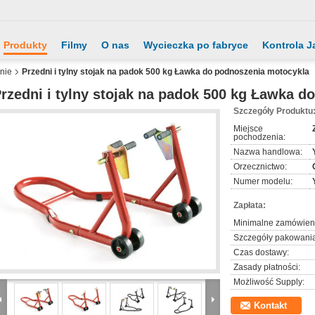
Produkty
Filmy
O nas
Wycieczka po fabryce
Kontrola J
nie
Przedni i tylny stojak na padok 500 kg Ławka do podnoszenia motocykla
rzedni i tylny stojak na padok 500 kg Ławka 
Szczegóły Produktu
Miejsce
pochodzenia:
Nazwa handlowa:
Orzecznictwo:
Numer modelu:
Zapłata:
Minimalne zamówien
Szczegóły pakowania
Czas dostawy:
Zasady płatności:
Możliwość Supply:
Kontakt