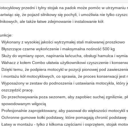
otocyklowy przedni i tylny stojak na padok może pomóc w utrzymaniu m
artwiąc się, że pojazd silnikowy się pochyli, i umożliwia nie tylko czy
ilnikowych, ale także łatwe zdejmowanie i instalowanie kół.
unkcje:
Wykonany z wysokiej jakości wytrzymałej stali malowanej proszkowo
Błyszczące czarne wykończenie i maksymalna nośność 500 kg
Służy do wymiany opon, napinania łańcucha, obsługi hamulca i wymian
Wahacz z kołem Combo ułatwia użytkownikowi czyszczenie i konserw
Dzięki temu, że podpiera motocykl w pozycji pionowej pod zawiesze
i montażu kół motocyklowych, co sprawia, że ​​proces konserwacji jest r
Wyposażony w zestaw do podnoszenia i ustawiania motocykla, który 
oszczędzić pracę.
Do przechowywania poza sezonem, aby zapobiec suchej zgniliznie, p
spowodowanym wilgocią
Profesjonalnie zaprojektowany, aby pasował do większości motocykli 
Ochronne gumowe kołki podstawy, które pomagają chronić podstawę 
Łatwy w montażu - tylko z kilkoma częściami i osprzętem, stojak mot