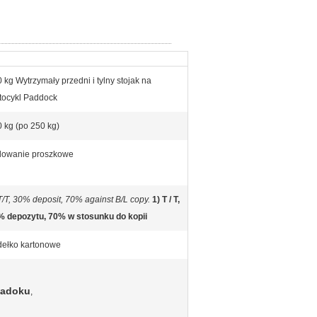
 kg Wytrzymały przedni i tylny stojak na
tocykl Paddock
 kg (po 250 kg)
lowanie proszkowe
T/T, 30% deposit, 70% against B/L copy.
1) T / T,
% depozytu, 70% w stosunku do kopii
dełko kartonowe
padoku
,