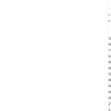
S
N
Y
K
R
M
Ś
M
M
M
I
Z
1