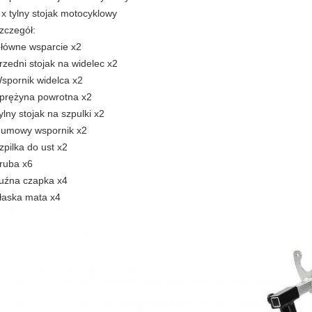
 x tylny stojak motocyklowy
zczegół:
łówne wsparcie x2
rzedni stojak na widelec x2
spornik widelca x2
prężyna powrotna x2
ylny stojak na szpulki x2
umowy wspornik x2
zpilka do ust x2
ruba x6
uźna czapka x4
łaska mata x4