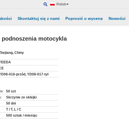
Polish
akości
Skontaktuj się z nami
Poprosić o wycenę
Nowości
do podnoszenia motocykla
:
Zhejiang, Chiny
YEEDA
CE
YD08-016-przód, YD08-017-tył
ie:
50 szt
:
Skrzynie ze sklejki
50 dni
T / T, L / C
500 sztuk / miesiąc