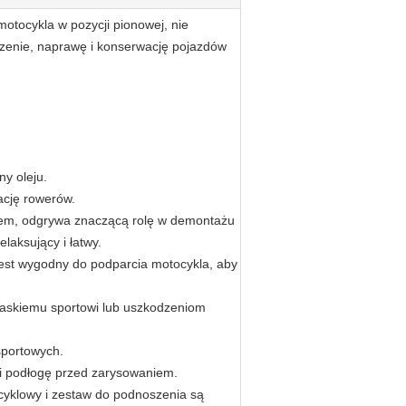
otocykla w pozycji pionowej, nie
szczenie, naprawę i konserwację pojazdów
y oleju.
ację rowerów.
niem, odgrywa znaczącą rolę w demontażu
elaksujący i łatwy.
jest wygodny do podparcia motocykla, aby
łaskiemu sportowi lub uszkodzeniom
sportowych.
i podłogę przed zarysowaniem.
ocyklowy i zestaw do podnoszenia są