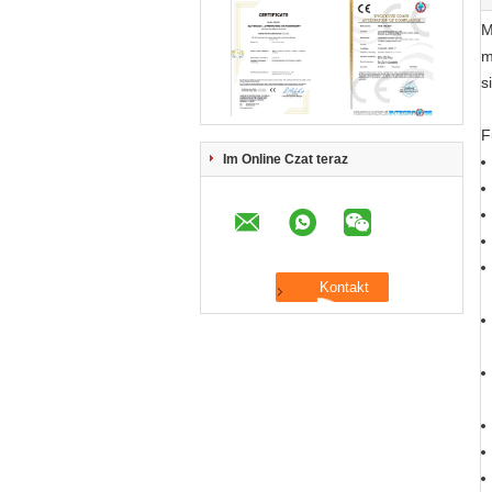
M
m
s
F
Im Online Czat teraz