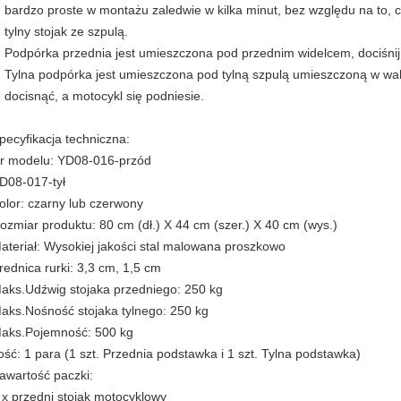
bardzo proste w montażu zaledwie w kilka minut, bez względu na to, cz
tylny stojak ze szpulą.
Podpórka przednia jest umieszczona pod przednim widelcem, dociśnij
Tylna podpórka jest umieszczona pod tylną szpulą umieszczoną w wah
docisnąć, a motocykl się podniesie.
pecyfikacja techniczna:
r modelu: YD08-016-przód
D08-017-tył
olor: czarny lub czerwony
ozmiar produktu: 80 cm (dł.) X 44 cm (szer.) X 40 cm (wys.)
ateriał: Wysokiej jakości stal malowana proszkowo
rednica rurki: 3,3 cm, 1,5 cm
aks.Udźwig stojaka przedniego: 250 kg
aks.Nośność stojaka tylnego: 250 kg
aks.Pojemność: 500 kg
lość: 1 para (1 szt. Przednia podstawka i 1 szt. Tylna podstawka)
awartość paczki:
 x przedni stojak motocyklowy