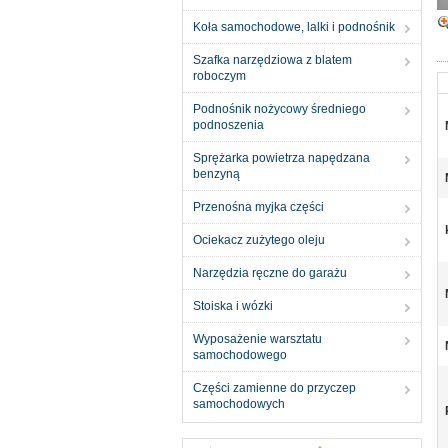
Koła samochodowe, lalki i podnośnik
Szafka narzędziowa z blatem
roboczym
Podnośnik nożycowy średniego
podnoszenia
Sprężarka powietrza napędzana
benzyną
Przenośna myjka części
Ociekacz zużytego oleju
Narzędzia ręczne do garażu
Stoiska i wózki
Wyposażenie warsztatu
samochodowego
Części zamienne do przyczep
samochodowych