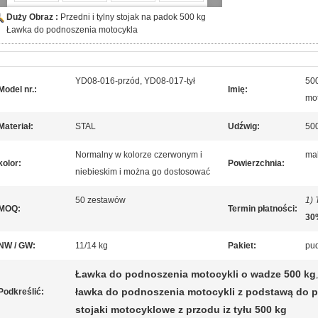
Duży Obraz :
Przedni i tylny stojak na padok 500 kg
Ławka do podnoszenia motocykla
YD08-016-przód, YD08-017-tył
500
Model nr.:
Imię:
mo
Materiał:
STAL
Udźwig:
500
Normalny w kolorze czerwonym i
ma
kolor:
Powierzchnia:
niebieskim i można go dostosować
50 zestawów
1) 
MOQ:
Termin płatności:
30
NW / GW:
11/14 kg
Pakiet:
pu
Ławka do podnoszenia motocykli o wadze 500 kg
,
ławka do podnoszenia motocykli z podstawą do 
Podkreślić:
stojaki motocyklowe z przodu iz tyłu 500 kg